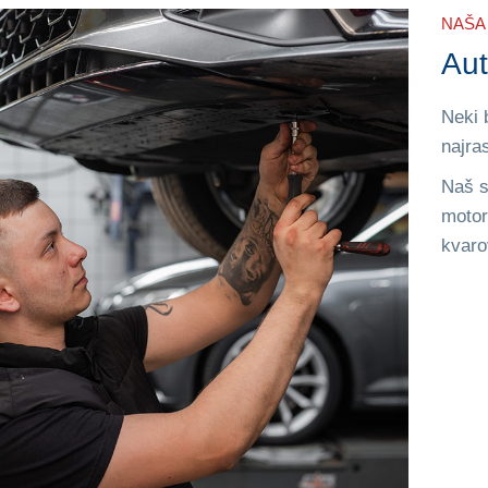
NAŠA
Au
Neki b
najras
Naš s
motor
kvaro