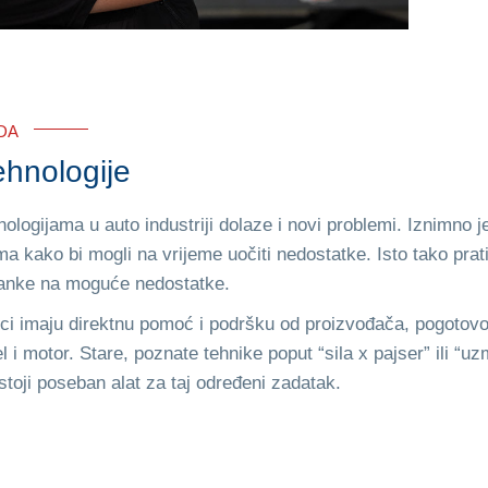
DA
ehnologije
ologijama u auto industriji dolaze i novi problemi. Iznimno 
a kako bi mogli na vrijeme uočiti nedostatke. Isto tako prat
tranke na moguće nedostatke.
ici imaju direktnu pomoć i podršku od proizvođača, pogotov
l i motor. Stare, poznate tehnike poput “sila x pajser” ili “u
toji poseban alat za taj određeni zadatak.