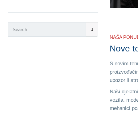
NAŠA PONU
Nove t
S novim tehn
proizvođačim
upozorili s
Naši djelatn
vozila, mode
mehanici pos